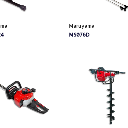
ama
Maruyama
24
MS076D