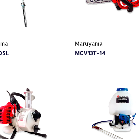
ama
Maruyama
DSL
MCV13T-14