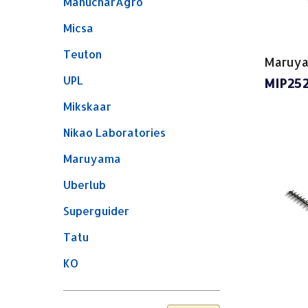
ManucharAgro
Micsa
Teuton
Maruy
UPL
MIP25
Mikskaar
Nikao Laboratories
Maruyama
Uberlub
Superguider
Tatu
KO