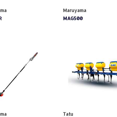
ama
Maruyama
R
MAG500
ama
Tatu