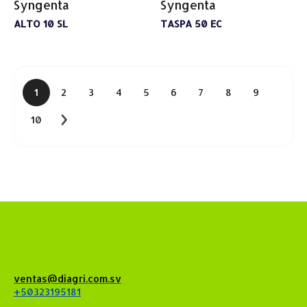
Syngenta
Syngenta
ALTO 10 SL
TASPA 50 EC
1
2
3
4
5
6
7
8
9
10
ventas@diagri.com.sv
+50323195181