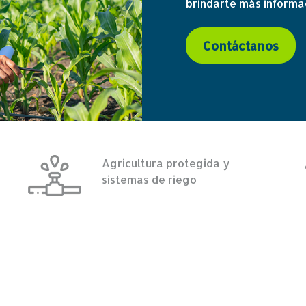
brindarte más informac
Contáctanos
Agricultura protegida y
sistemas de riego