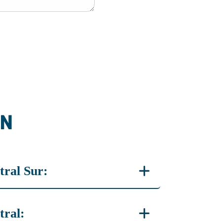
ÓN
tral Sur:
7480 4716
tral: