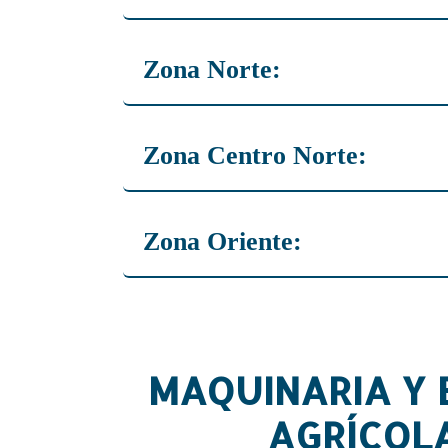
Carlos Palma: 7737 2518
Zona Norte:
Victor Olmedo: 7737 2938
Zona Centro Norte:
Delmi Martínez: 7481 8412
Zona Oriente:
Humberto Colón: 7787 1860
MAQUINARIA Y 
AGRÍCOL