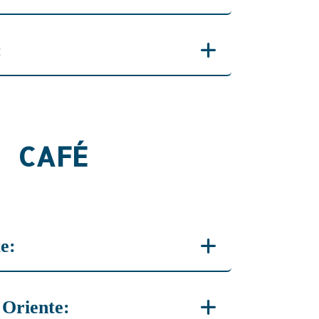
7729 6085
:
: 7737 2567
CAFÉ
e:
rría: 7729 5994
 Oriente: