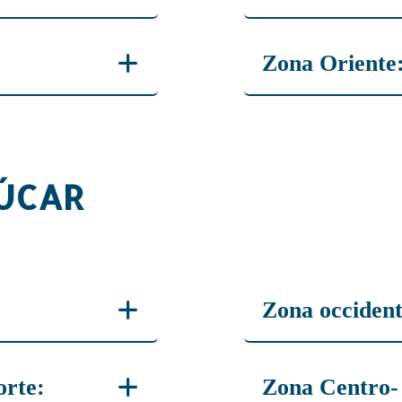
Jaime Alegría: 
Zona Oriente
Alexander Sosa
ÚCAR
Zona occident
Ernesto Echeve
orte:
Zona Centro-