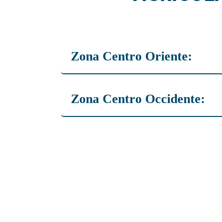
Zona Centro Oriente:
Samuel Bermudez: 7949 8983
Zona Centro Occidente:
Gustavo Barrera: 6449 9656