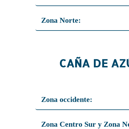
Ingrid Palacios: 7575 5244
Zona Norte:
Fernando Aguilar: 7899 1443
CAÑA DE AZ
Zona occidente:
Rodrigo García : 7480 0480
Zona Centro Sur y Zona N